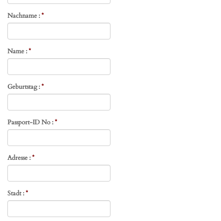
Nachname :
*
Name :
*
Geburtstag :
*
Passport-ID No :
*
Adresse :
*
Stadt :
*