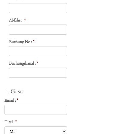
Abfahrt :
*
Buchung No :
*
Buchungskanal :
*
1. Gast.
Email :
*
Titel :
*