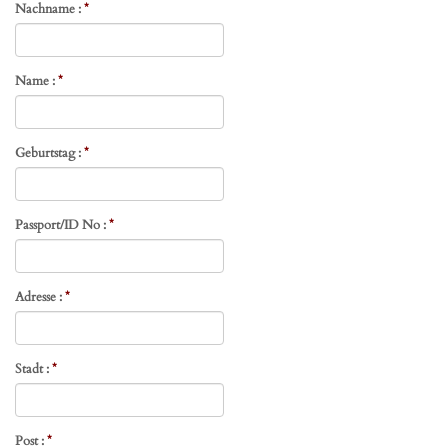
Nachname :
*
Name :
*
Geburtstag :
*
Passport/ID No :
*
Adresse :
*
Stadt :
*
Post :
*