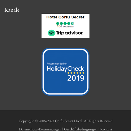
camere portando lei stessa la valigia in quanto non ci sono ascensori. La camera era
pulita così come il bagno dell'hotel e l'hotel stesso. Ogni giorno sistemano le camere
Kanäle
e puliscono il bagno. La colazione è molto buona e varia, l'unica cosa che consiglio e
di aggiungere i cornetti; in più èanche con vista sul mare Noi non beviamo latte
freddo e ogni giorno gentilmente e gratuitamente ce lo preparavano e abbiamo
apprezzato molto I proprietari sono stati sempre gentilissimi per tutta la durata del
soggiorno e ci hanno riservato anche un parcheggio per il nostro scooter. Le camere
hanno anche un balconcino con sedie e tavolino e una vista su ipsos L'hotel ha
anche la piscina, phon ed è vicinissimo a piedi a ipsos e anche alla fermata del bus che
porta a Corfù town Se dovessi ritornare a Corfù ritornerei in questo hotel senza
alcun dubbio!
cconvertini2
28 September 2019
Our Best Vacation
We had a shaky start to our week's stay, but could not have been met with nicer,
more eager to please staff who made every effort to get us back on track. We arrived
here on tuesday the 10th and was showed to our room by a wonderful lady
Lydia.From the moment we walked into Hotel Secret, we breathed a sigh of relief
and pleasure. Every detail is thought of in the most subtle way. Very well located,
next to everything by foot The bar area is great for drinks if you're back after a long
Copyright © 2006-2023 Corfu Secret Hotel. All Rights Reserved
day out on the beach. The room is well appointed, beds are super comfortable. The
pool is great. Wonderful furnitures in the room which was beautifully clean and
Datenschutz-Bestimmungen
|
Geschäftsbedingungen
|
Kontakt