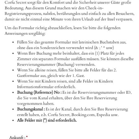
Corfu Secret sorgt für den Komfort und die Sicherheit unserer Gäste große
Bedeutung. Aus diesem Grund machen wir den Check-in-
Registrierungsprozess, nahtlos, berührungslos und einfach zu allen Besuchern,
damit sie nicht einmal eine Minute von ihren Urlaub auf der Insel verpassen.
Um das Formular richtig abzuschließen, lesen Sie bitte die folgenden
Anweisungen sorgfältig:
Füllen Sie das gesamte Formular mit lateinischen Buchstaben aus,
ohne dass ein Sonderzeichen verwendet wird (& ; ' ^ usw)
Wenn Ihre Buchung mehr beinhaltet, dass ein (1) Platz für jedes
Zimmer ein separates Formular ausfüllen müssen. Sie können dieselbe
Reservierungsnummer (Buchung) verwenden.
Wenn Sie alleine reisen, füllen Sie bitte alle Felder für das 2.
Gastformular aus, gleich wie der 1. Gast.
Wenn Sie mit Kindern reisen, sind alle Felder in Kindern
Informationsformular erforderlich.
Buchung (Reference) No :
Es ist die Reservierungsnummer oder ID,
die Sie vom Kanal erhalten, über den Sie Ihre Reservierung
vorgenommen haben.
Buchungskanal :
Es ist der Kanal, durch den Sie Ihre Reservierung
erstellt haben, z.b. Corfu Secret, Booking.com, Expedia usw.
Alle Felder mit (*) sind erforderlich.
Ankunft :
*