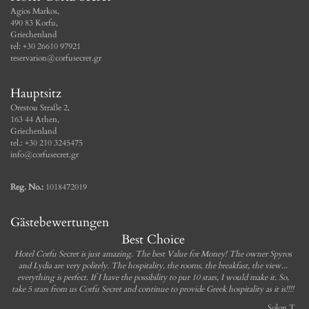
Agios Markos,
490 83 Korfu,
Griechenland
tel: +30 26610 97921
reservation@corfusecret.gr
Hauptsitz
Orestou Straße 2,
163 44 Athen,
Griechenland
tel.: +30 210 3245475
info@corfusecret.gr
Reg. No.:
1018472019
Gästebewertungen
Best Choice
Hotel Corfu Secret is just amazing. The best Value for Money! The owner Spyros
and Lydia are very politely. The hospitality, the rooms, the breakfast, the view...
everything is perfect. If I have the possibility to put 10 stars, I would make it. So,
take 5 stars from us Corfu Secret and continue to provide Greek hospitality as it is!!!!
Solon T