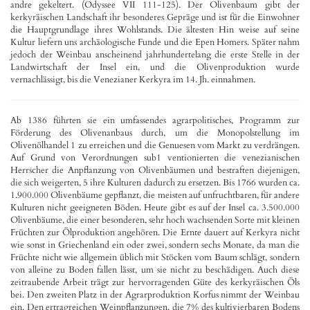
andre gekeltert. (Odyssee VII 111-125). Der Olivenbaum gibt der
kerkyräischen Landschaft ihr besonderes Gepräge und ist für die Einwohner
die Hauptgrundlage ihres Wohlstands. Die ältesten Hin weise auf seine
Kultur liefern uns archäologische Funde und die Epen Homers. Später nahm
jedoch der Weinbau anscheinend jahrhundertelang die erste Stelle in der
Landwirtschaft der Insel ein, und die Olivenproduktion wurde
vernachlässigt, bis die Venezianer Kerkyra im 14. Jh. einnahmen.
Ab 1386 führten sie ein umfassendes agrarpolitisches, Programm zur
Förderung des Olivenanbaus durch, um die Monopolstellung im
Olivenölhandel 1 zu erreichen und die Genuesen vom Markt zu verdrängen.
Auf Grund von Verordnungen sub1 ventionierten die venezianischen
Herrscher die Anpflanzung von Olivenbäumen und bestraften diejenigen,
die sich weigerten, 5 ihre Kulturen dadurch zu ersetzen. Bis 1766 wurden ca.
1.900.000 Olivenbäume gepflanzt, die meisten auf unfruchtbaren, für andere
Kulturen nicht geeigneten Böden. Heute gibt es auf der Insel ca. 3.500.000
Olivenbäume, die einer besonderen, sehr hoch wachsenden Sorte mit kleinen
Früchten zur Ölproduktion angehören. Die Ernte dauert auf Kerkyra nicht
wie sonst in Griechenland ein oder zwei, sondern sechs Monate, da man die
Früchte nicht wie allgemein üblich mit Stöcken vom Baum schlägt, sondern
von alleine zu Boden fallen lässt, um sie nicht zu beschädigen. Auch diese
zeitraubende Arbeit trägt zur hervorragenden Güte des kerkyräischen Öls
bei. Den zweiten Platz in der Agrarproduktion Korfus nimmt der Weinbau
ein. Den ertragreichen Weinpflanzungen, die 7% des kultivierbaren Bodens