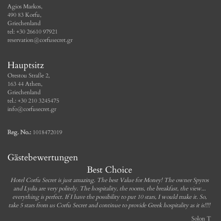
Agios Markos,
490 83 Korfu,
Griechenland
tel: +30 26610 97921
reservation@corfusecret.gr
Hauptsitz
Orestou Straße 2,
163 44 Athen,
Griechenland
tel.: +30 210 3245475
info@corfusecret.gr
Reg. No.:
1018472019
Gästebewertungen
Best Choice
Hotel Corfu Secret is just amazing. The best Value for Money! The owner Spyros
and Lydia are very politely. The hospitality, the rooms, the breakfast, the view...
everything is perfect. If I have the possibility to put 10 stars, I would make it. So,
take 5 stars from us Corfu Secret and continue to provide Greek hospitality as it is!!!!
Solon T