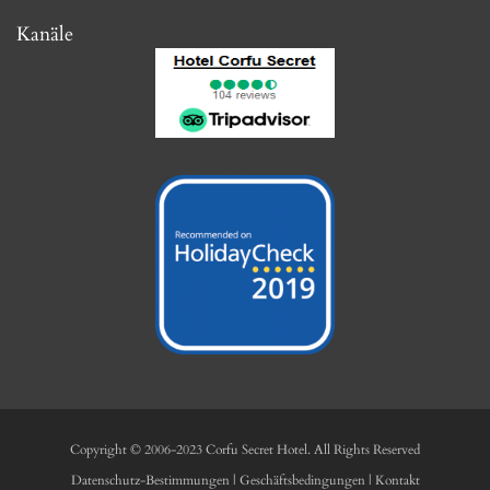
camere portando lei stessa la valigia in quanto non ci sono ascensori. La camera era
pulita così come il bagno dell'hotel e l'hotel stesso. Ogni giorno sistemano le camere
Kanäle
e puliscono il bagno. La colazione è molto buona e varia, l'unica cosa che consiglio e
di aggiungere i cornetti; in più èanche con vista sul mare Noi non beviamo latte
freddo e ogni giorno gentilmente e gratuitamente ce lo preparavano e abbiamo
apprezzato molto I proprietari sono stati sempre gentilissimi per tutta la durata del
soggiorno e ci hanno riservato anche un parcheggio per il nostro scooter. Le camere
hanno anche un balconcino con sedie e tavolino e una vista su ipsos L'hotel ha
anche la piscina, phon ed è vicinissimo a piedi a ipsos e anche alla fermata del bus che
porta a Corfù town Se dovessi ritornare a Corfù ritornerei in questo hotel senza
alcun dubbio!
cconvertini2
28 September 2019
Our Best Vacation
We had a shaky start to our week's stay, but could not have been met with nicer,
more eager to please staff who made every effort to get us back on track. We arrived
here on tuesday the 10th and was showed to our room by a wonderful lady
Lydia.From the moment we walked into Hotel Secret, we breathed a sigh of relief
and pleasure. Every detail is thought of in the most subtle way. Very well located,
next to everything by foot The bar area is great for drinks if you're back after a long
Copyright © 2006-2023 Corfu Secret Hotel. All Rights Reserved
day out on the beach. The room is well appointed, beds are super comfortable. The
pool is great. Wonderful furnitures in the room which was beautifully clean and
Datenschutz-Bestimmungen
|
Geschäftsbedingungen
|
Kontakt
well-organised. The Ypsos Beach, the Blue Lagoon, the Aquapark, are something