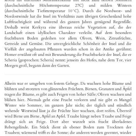
(durchschnittliche Höchsttemperatur 27C) und milden Wintern
(durchschnittliche Tiefsttemperatur 10°C). Durch die Nordwest- und
Nordostwinde hat die Insel im Verhältnis zum übrigen Griechenland hohe
Luftfeuchtigkeit und während des ganzen Jahres genügend Regenfälle.
Deshalb weist Kerkyra eine überaus reiche Vegetation auf, die der
Landschaft einen idyllischen Charakter verleiht. Auf dem besonders
fruchtbaren Boden gedeihen vor allem Oliven, Wein, Zitrusfrüchte,
Getreide und Gemüse. Die unvergleichliche Schönheit der Insel und die
Vielfalt der angebauten Pflanzen wurden schon in der Antike gerühmt;
Homer erwähnt oft und mit Bewunderung die Fruchtbarkeit der Insel, die er
Scheria (gesprochen: Scheria) nennt: jenseits des Hofes, nahe dem Tor, vier
Morgen groß, begann dann der Garten.
Allseits war er umgeben von festem Gehege. Da wuchsen hohe Bäume und
blühten und strotzten von glänzenden Früchten. Birnen, Granaten und Äpfel
tragen die Bäume, es gibt auch Feigen von hoher Süße; Oliven wachsen und
blühen hier. Niemals geht eine Frucht verloren und nie gibt es Mangel
Winter wie Sommer, im ganzen Jahr nicht; der täglich und stündlich
wehende Westwind lässt ja die Früchte hier wachsen, dort reifen. Überreif
wird Birne um Birne, Apfel an Apfel. Traube hängt neben Traube und Feige
drängt sich an Feige. Dort aber wurzelt sein frucht überladenes
Rebengelände. Ein Stück dient als ebener Boden zum Trocknen der
Trauben; wärmend trifft es die Sonne; die anderen werden geerntet, wieder