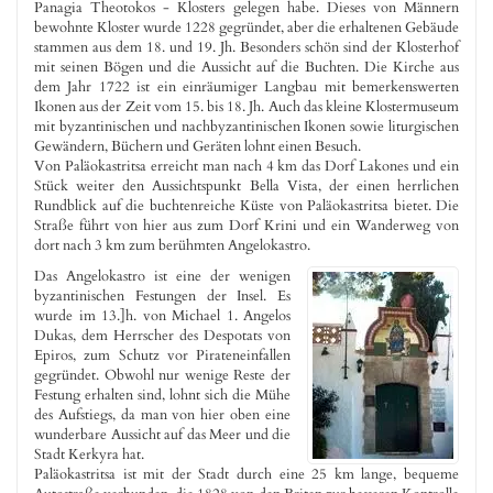
Panagia Theotokos - Klosters gelegen habe. Dieses von Männern
bewohnte Kloster wurde 1228 gegründet, aber die erhaltenen Gebäude
stammen aus dem 18. und 19. Jh. Besonders schön sind der Klosterhof
mit seinen Bögen und die Aussicht auf die Buchten. Die Kirche aus
dem Jahr 1722 ist ein einräumiger Langbau mit bemerkenswerten
Ikonen aus der Zeit vom 15. bis 18. Jh. Auch das kleine Klostermuseum
mit byzantinischen und nachbyzantinischen Ikonen sowie liturgischen
Gewändern, Büchern und Geräten lohnt einen Besuch.
Von Paläokastritsa erreicht man nach 4 km das Dorf Lakones und ein
Stück weiter den Aussichtspunkt Bella Vista, der einen herrlichen
Rundblick auf die buchtenreiche Küste von Paläokastritsa bietet. Die
Straße führt von hier aus zum Dorf Krini und ein Wanderweg von
dort nach 3 km zum berühmten Angelokastro.
Das Angelokastro ist eine der wenigen
byzantinischen Festungen der Insel. Es
wurde im 13.]h. von Michael 1. Angelos
Dukas, dem Herrscher des Despotats von
Epiros, zum Schutz vor Pirateneinfallen
gegründet. Obwohl nur wenige Reste der
Festung erhalten sind, lohnt sich die Mühe
des Aufstiegs, da man von hier oben eine
wunderbare Aussicht auf das Meer und die
Stadt Kerkyra hat.
Paläokastritsa ist mit der Stadt durch eine 25 km lange, bequeme