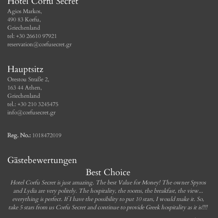
Hotel Corfu Secret
Agios Markos,
490 83 Korfu,
Griechenland
tel: +30 26610 97921
reservation@corfusecret.gr
Hauptsitz
Orestou Straße 2,
163 44 Athen,
Griechenland
tel.: +30 210 3245475
info@corfusecret.gr
Reg. No.:
1018472019
Gästebewertungen
Best Choice
Hotel Corfu Secret is just amazing. The best Value for Money! The owner Spyros
and Lydia are very politely. The hospitality, the rooms, the breakfast, the view...
everything is perfect. If I have the possibility to put 10 stars, I would make it. So,
take 5 stars from us Corfu Secret and continue to provide Greek hospitality as it is!!!!