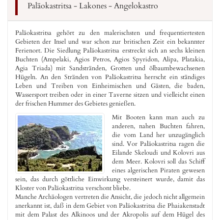
Paläokastritsa - Lakones - Angelokastro
Paläokastritsa gehört zu den malerischsten und frequentiertesten
Gebieten der Insel und war schon zur britischen Zeit ein bekannter
Ferienort. Die Siedlung Paläokastritsa erstreckt sich an sechs kleinen
Buchten (Ampelaki, Agios Petros, Agios Spyridon, Alipa, Platakia,
Agia Triada) mit Sandstränden, Grotten und ölbaumbewachsenen
Hügeln. An den Stränden von Paläokastritsa herrscht ein ständiges
Leben und Treiben von Einheimischen und Gästen, die baden,
Wassersport treiben oder in einer Taverne sitzen und vielleicht einen
der frischen Hummer des Gebietes genießen.
Mit Booten kann man auch zu
anderen, nahen Buchten fahren,
die vom Land her unzugänglich
sind. Vor Paläokastritsa ragen die
Eilande Skeloudi und Kolovri aus
dem Meer. Kolovri soll das Schiff
eines algerischen Piraten gewesen
sein, das durch göttliche Einwirkung versteinert wurde, damit das
Kloster von Paläokastritsa verschont bliebe.
Manche Archäologen vertreten die Ansicht, die jedoch nicht allgemein
anerkannt ist, daß in dem Gebiet von Paläokastritsa die Phaiakenstadt
mit dem Palast des Alkinoos und der Akropolis auf dem Hügel des