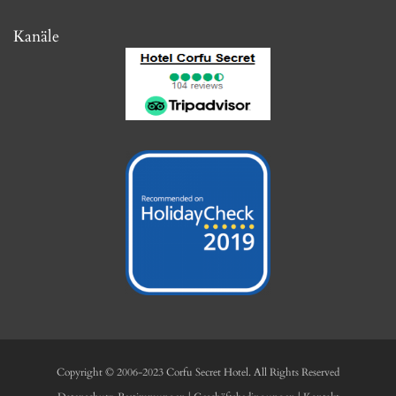
camere portando lei stessa la valigia in quanto non ci sono ascensori. La camera era
pulita così come il bagno dell'hotel e l'hotel stesso. Ogni giorno sistemano le camere
Kanäle
e puliscono il bagno. La colazione è molto buona e varia, l'unica cosa che consiglio e
di aggiungere i cornetti; in più èanche con vista sul mare Noi non beviamo latte
freddo e ogni giorno gentilmente e gratuitamente ce lo preparavano e abbiamo
apprezzato molto I proprietari sono stati sempre gentilissimi per tutta la durata del
soggiorno e ci hanno riservato anche un parcheggio per il nostro scooter. Le camere
hanno anche un balconcino con sedie e tavolino e una vista su ipsos L'hotel ha
anche la piscina, phon ed è vicinissimo a piedi a ipsos e anche alla fermata del bus che
porta a Corfù town Se dovessi ritornare a Corfù ritornerei in questo hotel senza
alcun dubbio!
cconvertini2
28 September 2019
Our Best Vacation
We had a shaky start to our week's stay, but could not have been met with nicer,
more eager to please staff who made every effort to get us back on track. We arrived
here on tuesday the 10th and was showed to our room by a wonderful lady
Lydia.From the moment we walked into Hotel Secret, we breathed a sigh of relief
and pleasure. Every detail is thought of in the most subtle way. Very well located,
next to everything by foot The bar area is great for drinks if you're back after a long
Copyright © 2006-2023 Corfu Secret Hotel. All Rights Reserved
day out on the beach. The room is well appointed, beds are super comfortable. The
pool is great. Wonderful furnitures in the room which was beautifully clean and