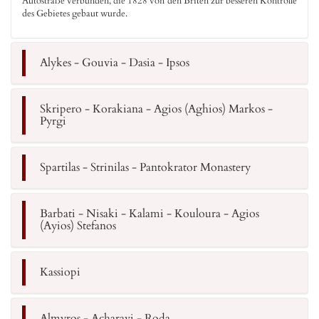
Autostraße verbunden, die 1828 von den Briten zur besseren Kontrolle
des Gebietes gebaut wurde.
Alykes - Gouvia - Dasia - Ipsos
Skripero - Korakiana - Agios (Aghios) Markos -
Pyrgi
Spartilas - Strinilas - Pantokrator Monastery
Barbati - Nisaki - Kalami - Kouloura - Agios
(Ayios) Stefanos
Kassiopi
Almyros - Acharavi - Roda