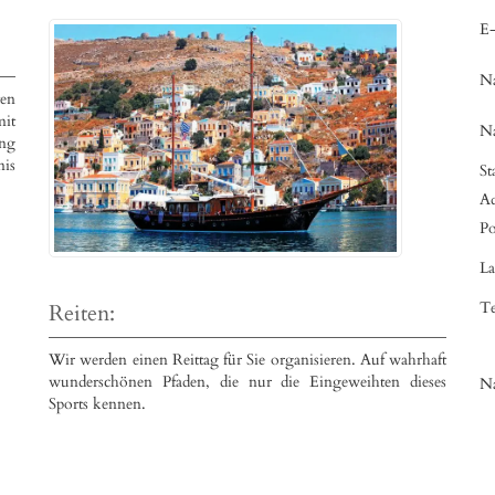
E-
N
ten
it
N
ung
nis
St
Ad
Po
La
Te
Reiten:
Wir werden einen Reittag für Sie organisieren. Auf wahrhaft
wunderschönen Pfaden, die nur die Eingeweihten dieses
Na
Sports kennen.