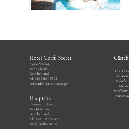
Hotel Corfu Secret
Gäste
Agios Markos,
490 83 Korfu,
Hotel Cor
Griechenland
for Mone
tel: +30 26610 97921
politely.
reservation@corfusecret.gr
the vie
possibility
stars fro
Hauptsitz
Orestou Straße 2,
163 44 Athen,
Griechenland
tel.: +30 210 3245475
info@corfusecret.gr