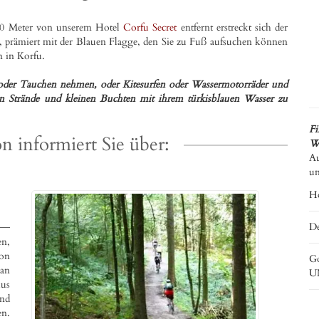
600 Meter von unserem Hotel
Corfu Secret
entfernt erstreckt sich der
, prämiert mit der Blauen Flagge, den Sie zu Fuß aufsuchen können
n in Korfu.
 oder Tauchen nehmen, oder Kitesurfen oder Wassermotorräder und
 Strände und kleinen Buchten mit ihrem türkisblauen Wasser zu
Fi
n informiert Sie über:
We
Au
un
Ho
De
en,
von
Go
man
UN
kus
und
en.