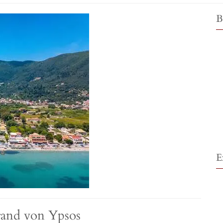
B
E
trand von Ypsos