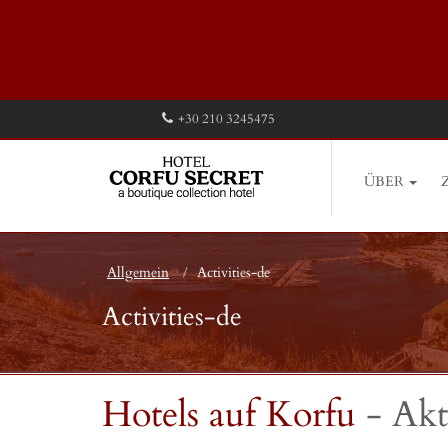
+30 210 3245475
ÜBER
Allgemein
Activities-de
Activities-de
Hotels auf Korfu
- Akt