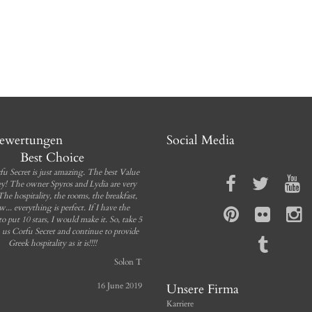
bewertungen
Social Media
Best Choice
fu Secret is just amazing. The best Value
y! The owner Spyros and Lydia are very
 The hospitality, the rooms, the breakfast,
w... everything is perfect. If I have the
 to put 10 stars, I would make it. So, take 5
m us Corfu Secret and continue to provide
Greek hospitality as it is!!!!
Solon T
16 June 2019
Unsere Firma
Karriere