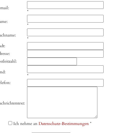
mail:
*
ame:
*
achname:
*
adt:
resse:
stleitzahl:
nd:
*
lefon:
chrichtentext:
Ich nehme an
Datenschutz-Bestimmungen
*