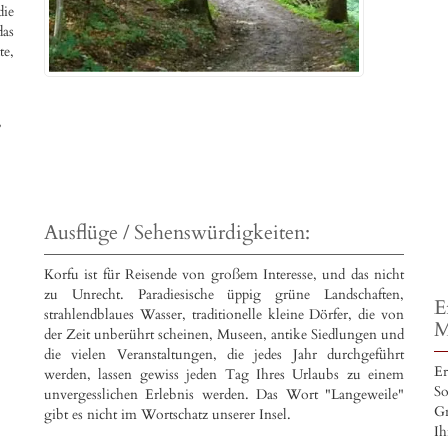
die
as
e,
,
Ausflüge / Sehenswürdigkeiten:
Korfu ist für Reisende von großem Interesse, und das nicht
zu Unrecht. Paradiesische üppig grüne Landschaften,
E
strahlendblaues Wasser, traditionelle kleine Dörfer, die von
M
der Zeit unberührt scheinen, Museen, antike Siedlungen und
die vielen Veranstaltungen, die jedes Jahr durchgeführt
Er
werden, lassen gewiss jeden Tag Ihres Urlaubs zu einem
So
unvergesslichen Erlebnis werden. Das Wort "Langeweile"
Gr
gibt es nicht im Wortschatz unserer Insel.
Ih