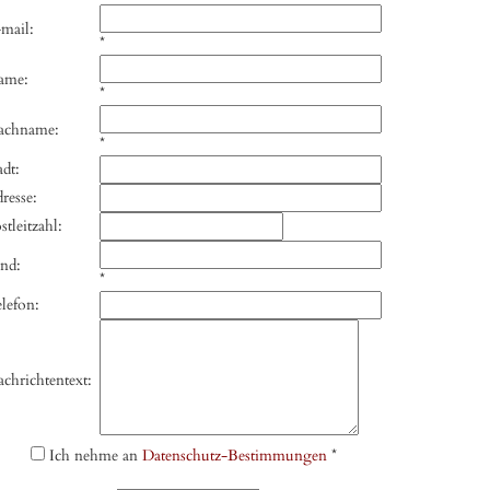
mail:
*
ame:
*
achname:
*
adt:
resse:
stleitzahl:
nd:
*
lefon:
chrichtentext:
Ich nehme an
Datenschutz-Bestimmungen
*