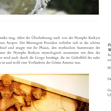
Antike trug, rührt der Überlieferung nach von der Nymphe Kerkyra
sses Asopos. Der Meeresgott Poseidon verliebte sich in das schöne
Fi
r Insel und zeugte mit ihr Phaiax, den mythischen Stammvater der
We
 Name der Nymphe Kerkyra etymologisch zusammen mit dem der
Au
 wird auch durch die Gorgo bestätigt, die im Giebelfeld des nahe
un
lt ist und wohl eine Vorläuferin der Göttin Artemis war.
Ho
De
Go
UN