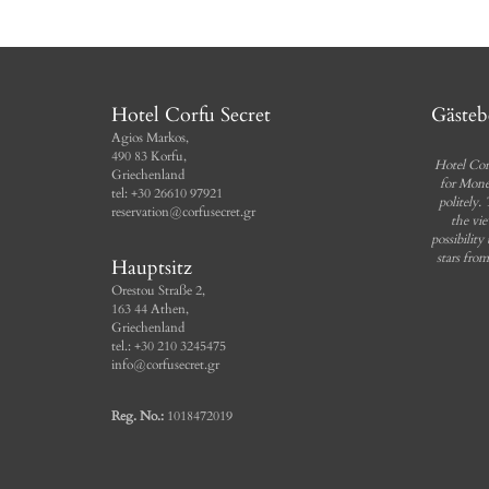
Hotel Corfu Secret
Gäste
Agios Markos,
490 83 Korfu,
Hotel Cor
Griechenland
for Mone
tel: +30 26610 97921
politely.
reservation@corfusecret.gr
the vie
possibility
stars fro
Hauptsitz
Orestou Straße 2,
163 44 Athen,
Griechenland
tel.: +30 210 3245475
info@corfusecret.gr
Reg. No.:
1018472019
Это о
отель 
доброж
помочь,