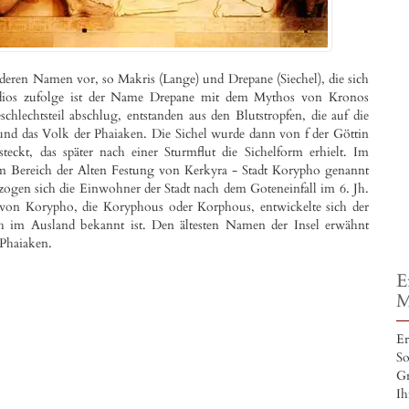
deren Namen vor, so Makris (Lange) und Drepane (Siechel), die sich
odios zufolge ist der Name Drepane mit dem Mythos von Kronos
chlechtsteil abschlug, entstanden aus den Blutstropfen, die auf die
und das Volk der Phaiaken. Die Sichel wurde dann von f der Göttin
ckt, das später nach einer Sturmflut die Sichelform erhielt. Im
 im Bereich der Alten Festung von Kerkyra - Stadt Korypho genannt
zogen sich die Einwohner der Stadt nach dem Goteneinfall im 6. Jh.
von Korypho, die Koryphous oder Korphous, entwickelte sich der
h im Ausland bekannt ist. Den ältesten Namen der Insel erwähnt
 Phaiaken.
E
M
Er
So
Gr
Ih