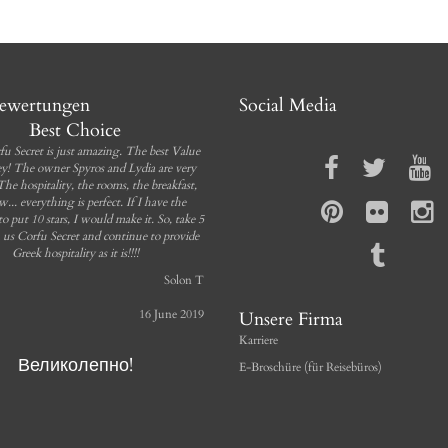
bewertungen
Social Media
Best Choice
fu Secret is just amazing. The best Value
y! The owner Spyros and Lydia are very
 The hospitality, the rooms, the breakfast,
w... everything is perfect. If I have the
 to put 10 stars, I would make it. So, take 5
m us Corfu Secret and continue to provide
Greek hospitality as it is!!!!
Solon T
16 June 2019
Unsere Firma
Karriere
Великолепно!
E-Broschüre (für Reisebüros)
чень чистый, уютный, приятный
с потрясающими видами и очень
елательными людьми, готовыми
 подсказать и рассказать все, что